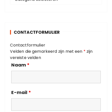
a
r
t
:
e
g
o
CONTACTFORMULIER
r
i
Contactformulier
e
Velden die gemarkeerd zijn met een
*
zijn
ë
vereiste velden
n
Naam
*
E-mail
*