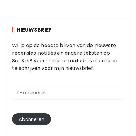
NIEUWSBRIEF
Wil je op de hoogte blijven van de nieuwste
recensies, notities en andere teksten op
SebKijk? Voer dan je e-mailadres in om je in
te schrijven voor mijn nieuwsbrief.
E
-
m
a
i
l
Abonneren
a
d