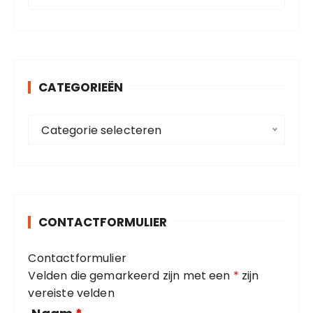
o
e
k
e
n
CATEGORIEËN
n
a
C
a
Categorie selecteren
a
r
t
:
e
g
o
CONTACTFORMULIER
r
i
Contactformulier
e
Velden die gemarkeerd zijn met een
*
zijn
ë
vereiste velden
n