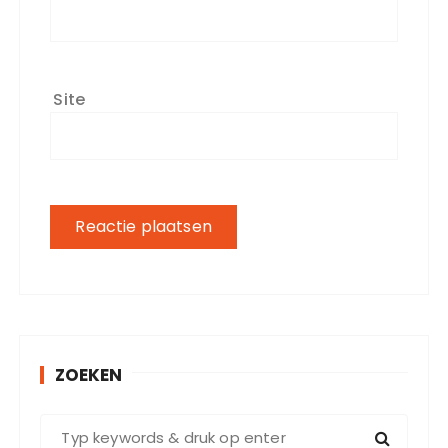
Site
ZOEKEN
Z