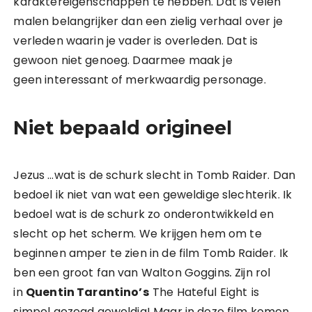
karaktereigenschappen te hebben. Dat is velen
malen belangrijker dan een zielig verhaal over je
verleden waarin je vader is overleden. Dat is
gewoon niet genoeg. Daarmee maak je
geen interessant of merkwaardig personage.
Niet bepaald origineel
Jezus …wat is de schurk slecht in Tomb Raider. Dan
bedoel ik niet van wat een geweldige slechterik. Ik
bedoel wat is de schurk zo onderontwikkeld en
slecht op het scherm. We krijgen hem om te
beginnen amper te zien in de film Tomb Raider. Ik
ben een groot fan van Walton Goggins
.
Zijn rol
in
Quentin Tarantino’s
The Hateful Eight
is
simpel gezegd geweldig! Maar in deze film komen