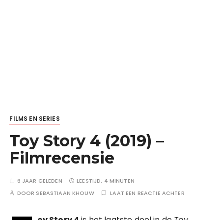
FILMS EN SERIES
Toy Story 4 (2019) –
Filmrecensie
6 JAAR GELEDEN
LEESTIJD:
4 MINUTEN
DOOR
SEBASTIAAN KHOUW
LAAT EEN REACTIE ACHTER
oy Story 4
is het laatste deel in de
Toy