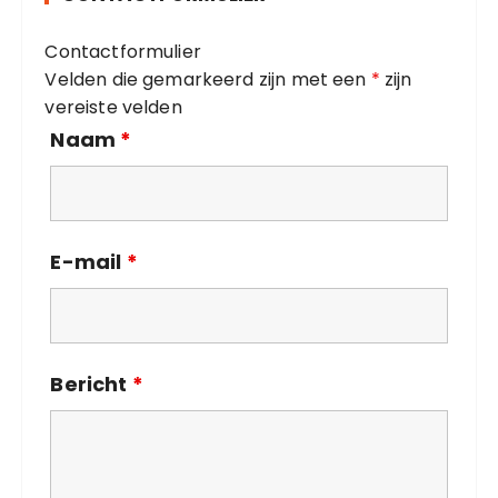
r
i
Contactformulier
e
Velden die gemarkeerd zijn met een
*
zijn
ë
vereiste velden
n
Naam
*
E-mail
*
Bericht
*