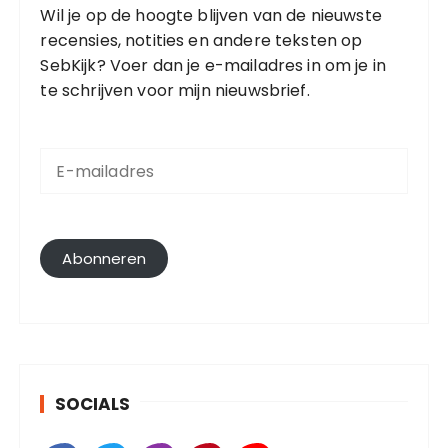
Wil je op de hoogte blijven van de nieuwste
recensies, notities en andere teksten op
SebKijk? Voer dan je e-mailadres in om je in
te schrijven voor mijn nieuwsbrief.
E
-
m
a
i
l
Abonneren
a
d
r
e
s
SOCIALS