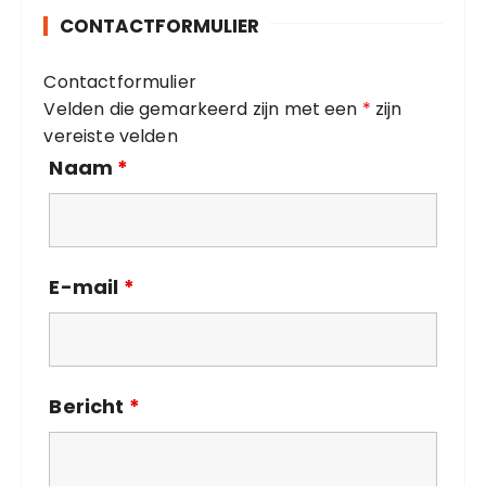
o
CONTACTFORMULIER
r
i
Contactformulier
e
Velden die gemarkeerd zijn met een
*
zijn
ë
vereiste velden
n
Naam
*
E-mail
*
Bericht
*