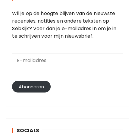
Wil je op de hoogte blijven van de nieuwste
recensies, notities en andere teksten op
SebKijk? Voer dan je e-mailadres in om je in
te schrijven voor mijn nieuwsbrief.
E
-
m
a
i
l
Abonneren
a
d
r
e
s
SOCIALS