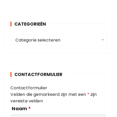
k
e
n
CATEGORIEËN
n
a
C
a
Categorie selecteren
a
r
t
:
e
g
o
CONTACTFORMULIER
r
i
Contactformulier
e
Velden die gemarkeerd zijn met een
*
zijn
ë
vereiste velden
n
Naam
*