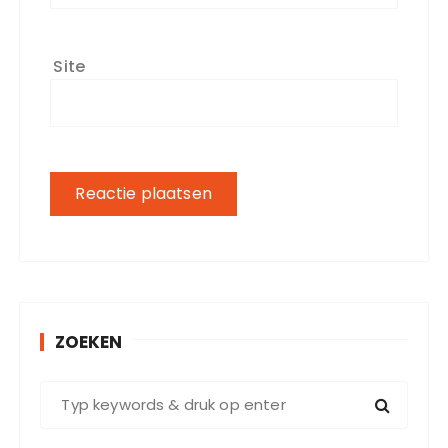
Site
ZOEKEN
Z
o
e