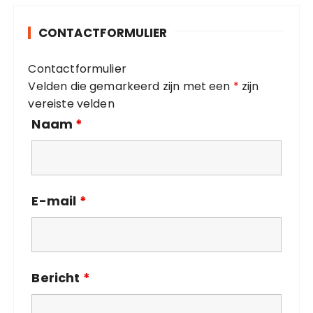
g
o
CONTACTFORMULIER
r
i
Contactformulier
e
Velden die gemarkeerd zijn met een
*
zijn
ë
vereiste velden
n
Naam
*
E-mail
*
Bericht
*