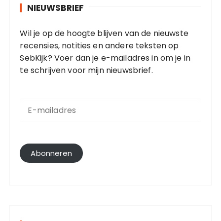
NIEUWSBRIEF
Wil je op de hoogte blijven van de nieuwste
recensies, notities en andere teksten op
SebKijk? Voer dan je e-mailadres in om je in
te schrijven voor mijn nieuwsbrief.
E
-
m
a
i
l
Abonneren
a
d
r
e
s