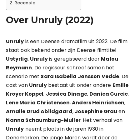
Recensie
Over Unruly (2022)
Unruly
is een Deense dramafilm uit 2022. De film
staat ook bekend onder zijn Deense filmtitel
Ustyrlig
.
Unruly
is geregisseerd door
Malou
Reymann
. De regisseur schreef samen het
scenario met
Sara Isabella Jønsson Vedde
. De
cast van
Unruly
bestaat uit onder andere
Emilie
Kroyer Koppel
,
Jessica Dinage
,
Danica Curcic
,
Lene Maria Christensen
,
Anders Heinrichsen
,
Amalie Drud Abildgaard
,
Josephine Grau
en
Nanna Schaumburg-Muller
. Het verhaal van
Unruly
neemt plaats in de jaren 1930 in
Denemarken. De jonge Maren wordt door de