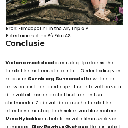
Bron: Filmdepot.nl, In the Air, Triple P
Entertainment en På Film AS.
Conclusie
Victoria moet dood
is een degelijke komische
familiefilm met een sterke start. Onder leiding van
regisseur
Gunnbjörg Gunnarsdottir
weten de
crew en cast een goede opzet neer te zetten voor
de rivaliteit tussen de stiefkinderen en hun
stiefmoeder. Zo bevat de komische familiefilm
effectieve montagetechnieken van filmmonteur
Mina Nybakke
en betekenisvolle filmmuziek van
componist
Olav Røyrhus Øyehaug
. Helaas schiet