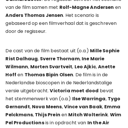
van de film samen met
Rolf-Magne Andersen
en
Anders Thomas Jensen
. Het scenario is
gebaseerd op een filmverhaal dat is geschreven
door de regisseur.
De cast van de film bestaat uit (o.a.)
Mille Sophie
Rist Dalhaug
,
Sverre Thornam
,
Ine Marie
Wilmann
,
Morten Svartveit
,
Leo Ajkic
,
Anette
Hoff
en
Thomas Bipin Olsen
. De film is in de
Nederlandse bioscopen in de Nederlandstalige
versie uitgebracht.
Victoria moet dood
bevat
het stemmenwerk van (o.a.)
Ilse Warringa
,
Tygo
Gernandt
,
Nova Meens
,
Vince van Baak
,
Emma
Pelckmans
,
Thijs Prein
en
Mitch Wolterink
.
Wim
Pel Productions
is in opdracht van
In the Air