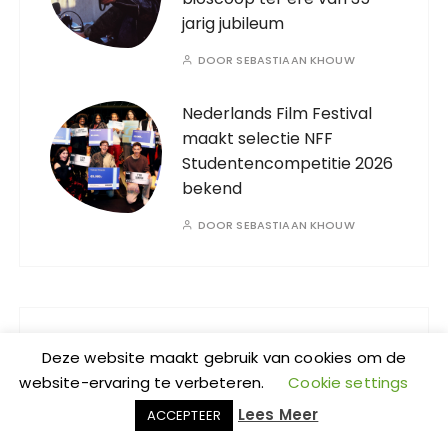
jarig jubileum
DOOR
SEBASTIAAN KHOUW
Nederlands Film Festival
maakt selectie NFF
Studentencompetitie 2026
bekend
DOOR
SEBASTIAAN KHOUW
Geef een reactie
Deze website maakt gebruik van cookies om de
website-ervaring te verbeteren.
Cookie settings
Je e-mailadres wordt niet gepubliceerd.
Lees Meer
Vereiste velden zijn gemarkeerd met
*
ACCEPTEER