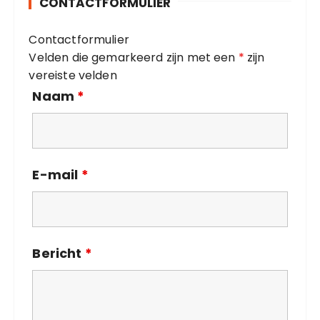
CONTACTFORMULIER
r
i
Contactformulier
e
Velden die gemarkeerd zijn met een
*
zijn
ë
vereiste velden
n
Naam
*
E-mail
*
Bericht
*