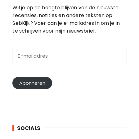
Wil je op de hoogte blijven van de nieuwste
recensies, notities en andere teksten op
SebKijk? Voer dan je e-mailadres in om je in
te schrijven voor mijn nieuwsbrief.
E
-
m
a
i
l
Abonneren
a
d
r
e
s
SOCIALS