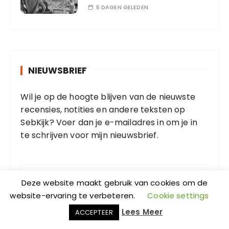
6 DAGEN GELEDEN
NIEUWSBRIEF
Wil je op de hoogte blijven van de nieuwste
recensies, notities en andere teksten op
SebKijk? Voer dan je e-mailadres in om je in
te schrijven voor mijn nieuwsbrief.
E
-
m
Deze website maakt gebruik van cookies om de
a
website-ervaring te verbeteren.
Cookie settings
i
Lees Meer
ACCEPTEER
l
Abonneren