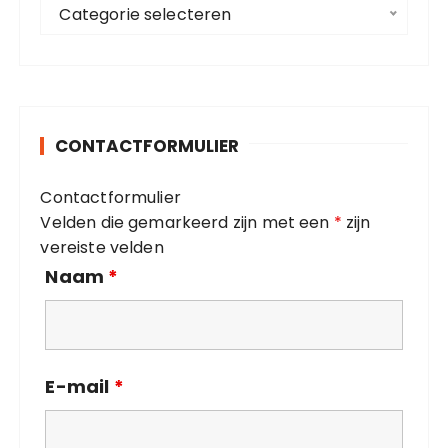
C
a
Categorie selecteren
a
r
t
:
e
g
o
CONTACTFORMULIER
r
i
Contactformulier
e
Velden die gemarkeerd zijn met een
*
zijn
ë
vereiste velden
n
Naam
*
E-mail
*