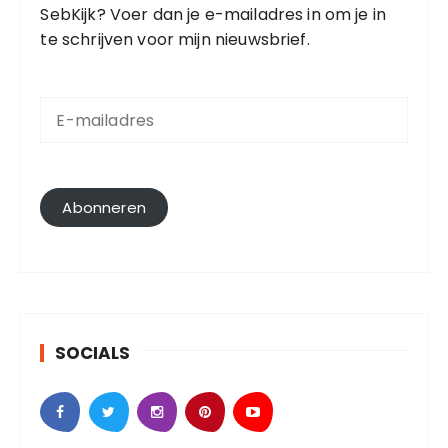
SebKijk? Voer dan je e-mailadres in om je in
te schrijven voor mijn nieuwsbrief.
E
-
m
a
i
l
Abonneren
a
d
r
e
s
SOCIALS