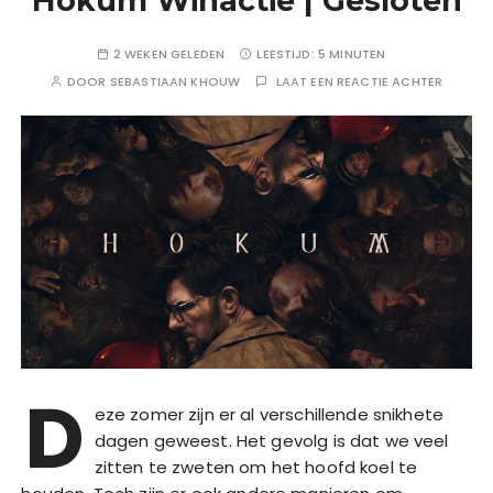
Hokum Winactie | Gesloten
2 WEKEN GELEDEN
LEESTIJD:
5 MINUTEN
DOOR
SEBASTIAAN KHOUW
LAAT EEN REACTIE ACHTER
D
eze zomer zijn er al verschillende snikhete
dagen geweest. Het gevolg is dat we veel
zitten te zweten om het hoofd koel te