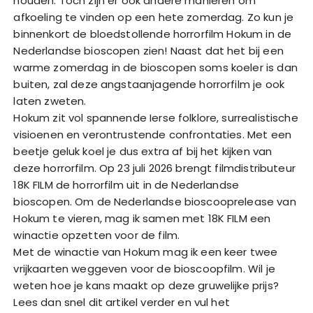
houden. Toch zijn er ook andere manieren om
afkoeling te vinden op een hete zomerdag. Zo kun je
binnenkort de bloedstollende horrorfilm Hokum in de
Nederlandse bioscopen zien! Naast dat het bij een
warme zomerdag in de bioscopen soms koeler is dan
buiten, zal deze angstaanjagende horrorfilm je ook
laten zweten.
Hokum zit vol spannende Ierse folklore, surrealistische
visioenen en verontrustende confrontaties. Met een
beetje geluk koel je dus extra af bij het kijken van
deze horrorfilm. Op 23 juli 2026 brengt filmdistributeur
18K FILM de horrorfilm uit in de Nederlandse
bioscopen. Om de Nederlandse bioscooprelease van
Hokum te vieren, mag ik samen met 18K FILM een
winactie opzetten voor de film.
Met de winactie van Hokum mag ik een keer twee
vrijkaarten weggeven voor de bioscoopfilm. Wil je
weten hoe je kans maakt op deze gruwelijke prijs?
Lees dan snel dit artikel verder en vul het