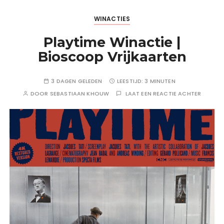
WINACTIES
Playtime Winactie |
Bioscoop Vrijkaarten
3 DAGEN GELEDEN
LEESTIJD:
3 MINUTEN
DOOR
SEBASTIAAN KHOUW
LAAT EEN REACTIE ACHTER