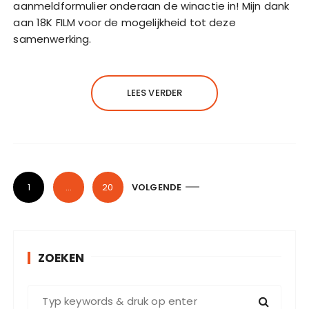
aanmeldformulier onderaan de winactie in! Mijn dank
aan 18K FILM voor de mogelijkheid tot deze
samenwerking.
LEES VERDER
B
1
…
20
VOLGENDE
e
r
i
ZOEKEN
c
h
Z
t