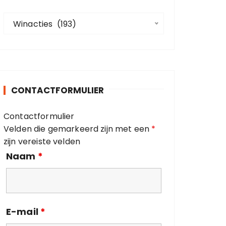
a
C
a
Winacties  (193)
a
r
t
:
e
g
o
CONTACTFORMULIER
r
i
Contactformulier
e
Velden die gemarkeerd zijn met een
*
ë
zijn vereiste velden
n
Naam
*
E-mail
*