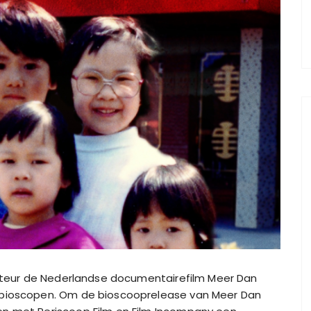
ibuteur de Nederlandse documentairefilm Meer Dan
e bioscopen. Om de bioscooprelease van Meer Dan