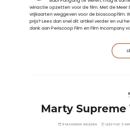
Babi Pangang te vieren, mag ik sam
winactie opzetten voor de film. Met de Meer
vrijkaarten weggeven voor de bioscoopfilm. W
prijs? Lees dan snel dit artikel verder en vul
dank aan Periscoop Film en Film Incompany v
L
Marty Supreme W
6 MAANDEN GELEDEN
LEESTIJD:
3 MI