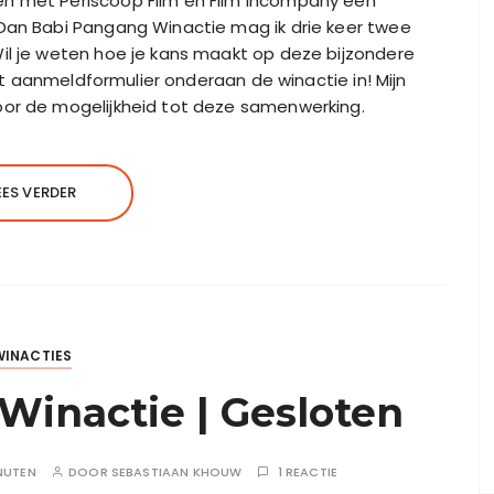
en met Periscoop Film en Film Incompany een
 Dan Babi Pangang Winactie mag ik drie keer twee
il je weten hoe je kans maakt op deze bijzondere
 het aanmeldformulier onderaan de winactie in! Mijn
oor de mogelijkheid tot deze samenwerking.
EES VERDER
WINACTIES
inactie | Gesloten
NUTEN
DOOR
SEBASTIAAN KHOUW
1 REACTIE