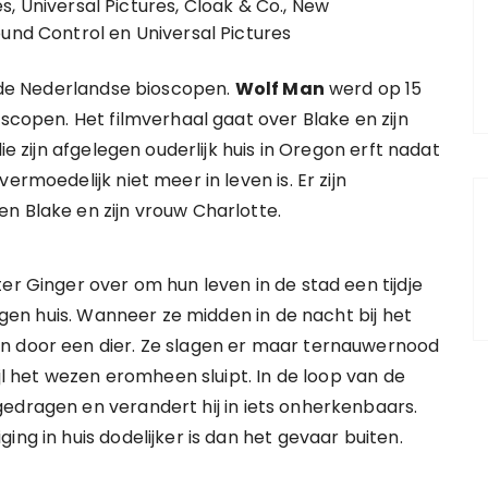
, Universal Pictures, Cloak & Co., New
ound Control en Universal Pictures
n de Nederlandse bioscopen.
Wolf Man
werd op 15
oscopen. Het filmverhaal gaat over Blake en zijn
ie zijn afgelegen ouderlijk huis in Oregon erft nadat
ermoedelijk niet meer in leven is. Er zijn
n Blake en zijn vrouw Charlotte.
er Ginger over om hun leven in de stad een tijdje
legen huis. Wanneer ze midden in de nacht bij het
n door een dier. Ze slagen er maar ternauwernood
ijl het wezen eromheen sluipt. In de loop van de
edragen en verandert hij in iets onherkenbaars.
ing in huis dodelijker is dan het gevaar buiten.