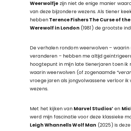
Weerwolfje
zijn niet de enige manier waa
van deze bijzondere wezens. Als tiener kee
hebben
Terence Fishers The Curse of th
Werewolf in London
(1981) de grootste in
De verhalen rondom weerwolven – waarin mens
veranderen – hebben me altijd geïntrigeer
hoogtepunt in mijn late tienerjaren toen ik
waarin weerwolven (of zogenaamde
“vera
vroege jaren als jongvolwassene verloor ik
wezens.
Met het kijken van
Marvel Studios’
en
Mic
werd mijn fascinatie voor deze klassieke 
Leigh Whannells Wolf Man
(2025) is deze