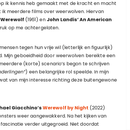
rop ik kennis heb gemaakt met de kracht en macht
k ik meerdere films over weerwolven. Hiervan
e Werewolf
(1961) en
John Landis’ An American
druk op me achtergelaten.
en tegen hun vrije wil (letterlijk en figuurlijk)
d. Mijn geboeidheid door weerwolven bereikte een
 meerdere (korte) scenario’s begon te schrijven
nderlingen”
) een belangrijke rol speelde. In mijn
 wat van mijn interesse richting deze buitengewone
hael Giacchino’s
Werewolf by Night
(2022)
monsters weer aangewakkerd. Na het kijken van
 fascinatie verder uitgegroeid. Niet doordat