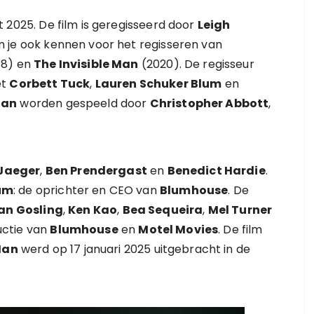
t 2025. De film is geregisseerd door
Leigh
n je ook kennen voor het regisseren van
18) en
The Invisible Man
(2020). De regisseur
et
Corbett Tuck
,
Lauren Schuker Blum
en
Man
worden gespeeld door
Christopher Abbott
,
Jaeger
,
Ben Prendergast
en
Benedict Hardie
.
um
: de oprichter en CEO van
Blumhouse
. De
an Gosling
,
Ken Kao
,
Bea Sequeira
,
Mel Turner
uctie van
Blumhouse
en
Motel Movies
. De film
Man
werd op 17 januari 2025 uitgebracht in de