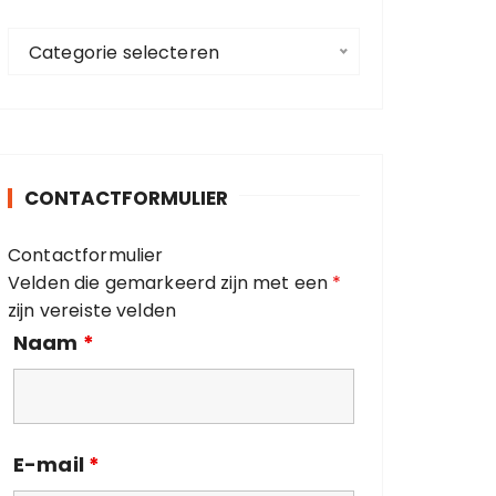
a
C
a
Categorie selecteren
a
r
t
:
e
g
o
CONTACTFORMULIER
r
i
Contactformulier
e
Velden die gemarkeerd zijn met een
*
ë
zijn vereiste velden
n
Naam
*
E-mail
*