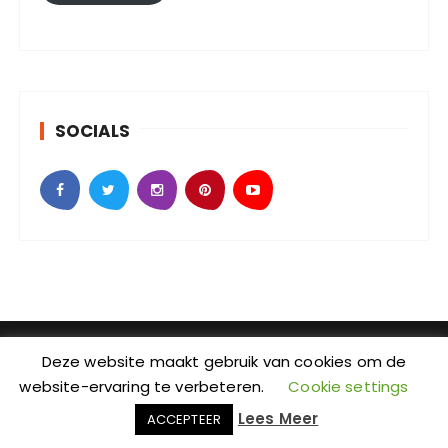
a
d
r
e
s
SOCIALS
SebKijk | KvK-nummer: 88438686 | Btw-id nummer:
Deze website maakt gebruik van cookies om de
NL004601935B09 | Adres: Johan Jongkindstraat 2-K |
website-ervaring te verbeteren.
Cookie settings
Postcode: 1318 LW | Stad: Almere | Provincie: Flevoland
Lees Meer
ACCEPTEER
| Wordpress Thema: GuCherry Blog bij
Everestthemes