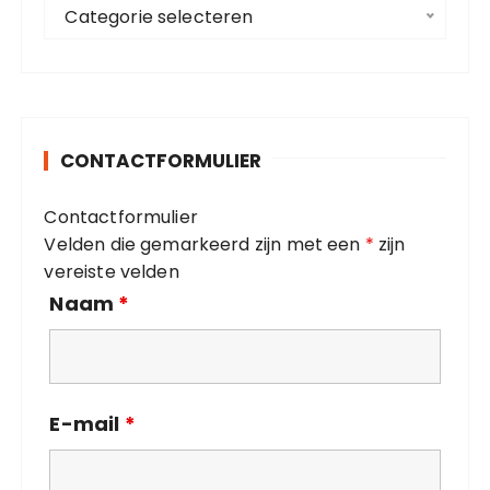
C
a
Categorie selecteren
a
r
t
:
e
g
o
CONTACTFORMULIER
r
i
Contactformulier
e
Velden die gemarkeerd zijn met een
*
zijn
ë
vereiste velden
n
Naam
*
E-mail
*