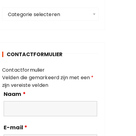
a
C
a
Categorie selecteren
a
r
t
:
e
g
o
CONTACTFORMULIER
r
i
Contactformulier
e
Velden die gemarkeerd zijn met een
*
ë
zijn vereiste velden
n
Naam
*
E-mail
*