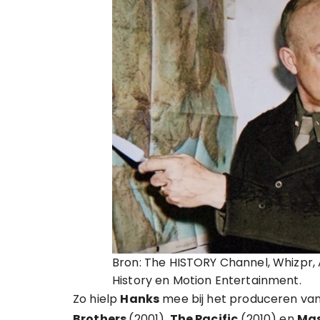
Bron: The HISTORY Channel, Whizpr, A
History en Motion Entertainment.
Zo hielp
Hanks
mee bij het produceren va
Brothers
(2001),
The Pacific
(2010) en
Mas