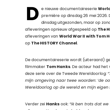
D
e nieuwe documentaireserie
World
première op dinsdag 26 mei 2026. 
dinsdag uitgezonden, maar op zon
afleveringen opnieuw afgespeeld op
The H
afleveringen van
World War II with Tom 
op
The HISTORY Channel
.
De documentaireserie wordt (uiteraard) 
filmmaker
Tom Hanks
. De acteur had he
deze serie over de Tweede Wereldoorlog:
“
mijn omgeving naar twee woorden: ‘de oo
Wereldoorlog op de wereld en mijn eigen fa
Verder zei
Hanks
ook:
“Ik ben trots dat 