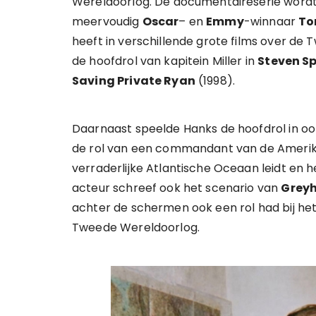
Wereldoorlog. De documentaireserie wordt
meervoudig
Oscar
– en
Emmy
-winnaar
To
heeft in verschillende grote films over d
de hoofdrol van kapitein Miller in
Steven Sp
Saving Private Ryan
(1998).
Daarnaast speelde Hanks de hoofdrol in oo
de rol van een commandant van de Amerika
verraderlijke Atlantische Oceaan leidt en h
acteur schreef ook het scenario van
Grey
achter de schermen ook een rol had bij het
Tweede Wereldoorlog.