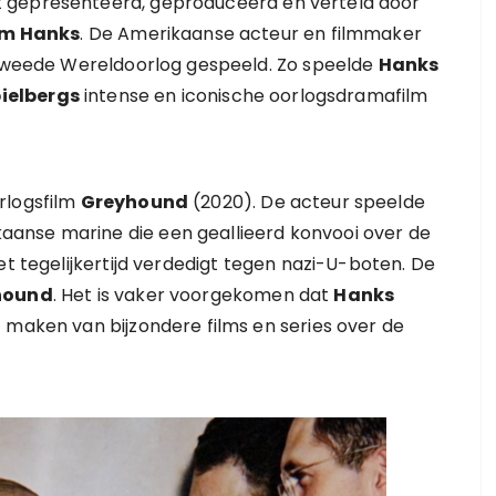
 gepresenteerd, geproduceerd en verteld door
m Hanks
. De Amerikaanse acteur en filmmaker
e Tweede Wereldoorlog gespeeld. Zo speelde
Hanks
ielbergs
intense en iconische oorlogsdramafilm
rlogsfilm
Greyhound
(2020). De acteur speelde
anse marine die een geallieerd konvooi over de
et tegelijkertijd verdedigt tegen nazi-U-boten. De
hound
. Het is vaker voorgekomen dat
Hanks
 maken van bijzondere films en series over de