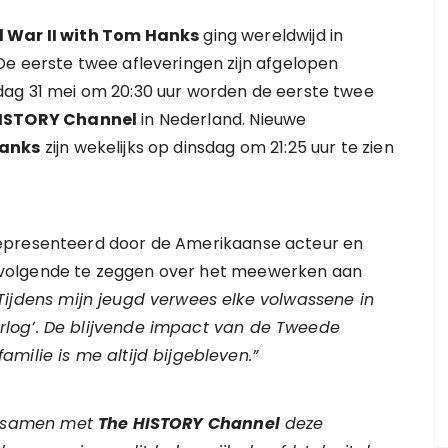
 War II with Tom Hanks
ging wereldwijd in
De eerste twee afleveringen zijn afgelopen
dag 31 mei om 20:30 uur worden de eerste twee
ISTORY Channel
in Nederland. Nieuwe
Hanks
zijn wekelijks op dinsdag om 21:25 uur te zien
gepresenteerd door de Amerikaanse acteur en
t volgende te zeggen over het meewerken aan
Tijdens mijn jeugd verwees elke volwassene in
rlog’. De blijvende impact van de Tweede
milie is me altijd bijgebleven.”
we samen met
The HISTORY Channel
deze