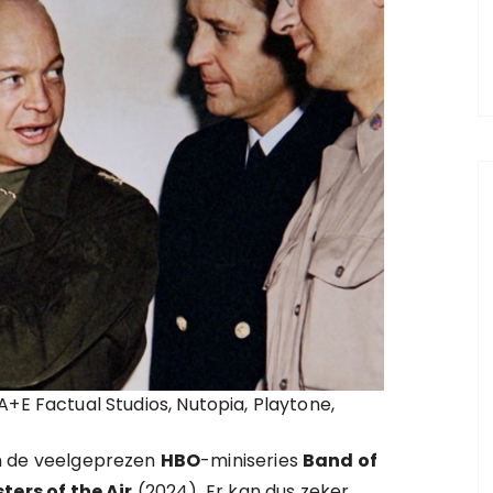
+E Factual Studios, Nutopia, Playtone,
n de veelgeprezen
HBO
-miniseries
Band of
ters of the Air
(2024). Er kan dus zeker