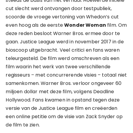
steeds de basis van het verhaal. Hoewel de initiële
cut slecht werd ontvangen door testpubliek,
scoorde de vroege vertoning van Whedon’s cut
even hoog als de eerste
Wonder Woman
film. Om
deze reden besloot Warner Bros. ermee door te
gaan. Justice League werd in november 2017 in de
bioscoop uitgebracht. Veel critici en fans waren
teleurgesteld. De film werd omschreven als een
film waarin het werk van twee verschillende
regisseurs – met concurrerende visies – totaal niet
samenkomen. Warner Bros. verloor ongeveer 60
miljoen dollar met deze film, volgens Deadline
Hollywood. Fans kwamen in opstand tegen deze
versie van de Justice League film en creëerden
een online petitie om de visie van Zack Snyder op
de film te zien.