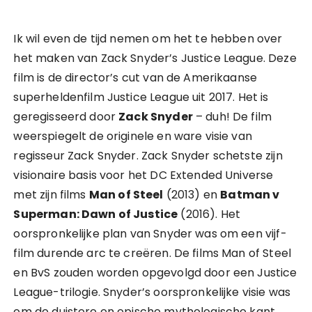
Ik wil even de tijd nemen om het te hebben over
het maken van Zack Snyder’s Justice League. Deze
film is de director’s cut van de Amerikaanse
superheldenfilm Justice League uit 2017. Het is
geregisseerd door
Zack Snyder
– duh! De film
weerspiegelt de originele en ware visie van
regisseur Zack Snyder. Zack Snyder schetste zijn
visionaire basis voor het DC Extended Universe
met zijn films
Man of Steel
(2013) en
Batman v
Superman: Dawn of Justice
(2016). Het
oorspronkelijke plan van Snyder was om een vijf-
film durende arc te creëren. De films Man of Steel
en BvS zouden worden opgevolgd door een Justice
League-trilogie. Snyder’s oorspronkelijke visie was
om de duistere en epische mythologische kant