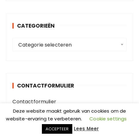
k
e
n
CATEGORIEËN
n
a
C
a
Categorie selecteren
a
r
t
:
e
g
o
CONTACTFORMULIER
r
i
Contactformulier
e
Velden die gemarkeerd zijn met een
*
zijn
ë
Deze website maakt gebruik van cookies om de
vereiste velden
website-ervaring te verbeteren.
Cookie settings
n
Naam
*
Lees Meer
ACCEPTEER