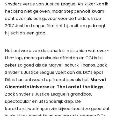
Snyders versie van Justice League. Als kijker kon ik
het bijna niet geloven, maar Steppenwolf kwam
echt over als een gevaar voor de helden. In de
2017 Justice League film ziet hij eruit en gedraagt
hij zich als een grap.
Het ontwerp van de schurk is misschien wat over-
the-top, maar qua visuele effecten en CGI is hij
zeker zo goed als de Marvel-schurk Thanos. Zack
Snyder’s Justice League voelt aan als DC’s epos.
Dit is hun antwoord op franchises als het
Marvel
Cinematic Universe
en
The Lord of the Rings
.
Zack Snyder’s Justice League is grandioos,
spectaculair en uitzonderlijk diep. De
karakteruitwerkingen zijn bijvoorbeeld zo goed dat
je als kijker begint te geven om vrij vreemde DC-