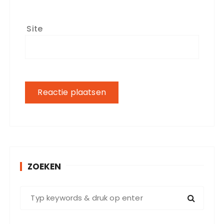
Site
ZOEKEN
Z
o
e